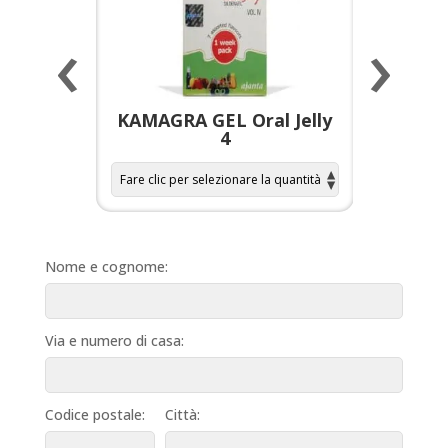
‹
›
a per
KAMAGRA GEL Oral Jelly
KAMAGR
4
Nome e cognome:
Via e numero di casa:
Codice postale:
Città: