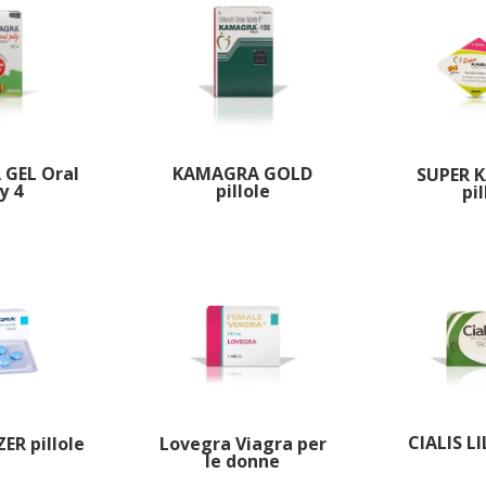
KAMAGRA GOLD
GEL Oral
SUPER 
pillole
ly 4
pil
CIALIS LI
Lovegra Viagra per
ZER pillole
le donne