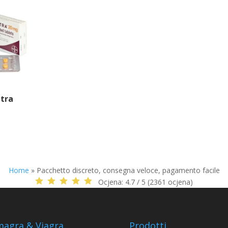
itra
Home
»
Pacchetto discreto, consegna veloce, pagamento facile
Ocjena:
4.7 / 5 (2361 ocjena)
agra & Viagra
Prodotti