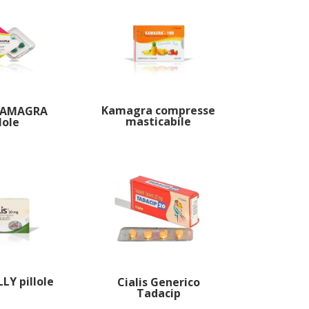
Kamagra compresse
KAMAGRA
masticabile
lole
LLY pillole
Cialis Generico
Tadacip