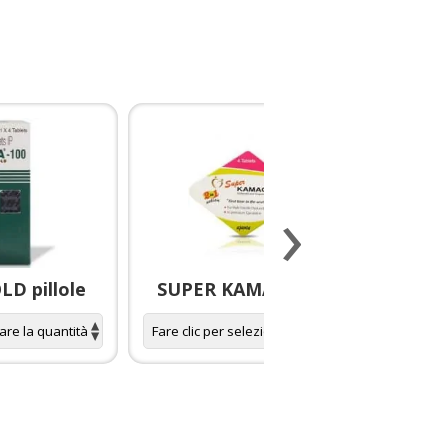
›
D pillole
SUPER KAMAGRA pillole