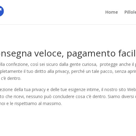
Home
Pillo
onsegna veloce, pagamento faci
la confezione, così sei sicuro dalla gente curiosa, protegge anche il p
tamente il tuo diritto alla privacy, perché un tale pacco, senza aprir
 c’è dentro.
tezione della tua privacy e delle tue esigenze intime, il nostro sito 
etto che ricevi, nessuno può concludere cosa c’è dentro. Siamo diversi 
 noi e le rispettiamo al massimo.