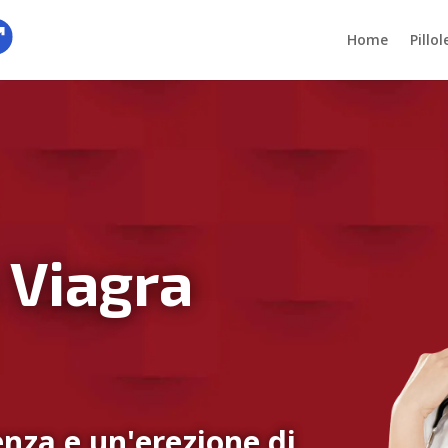
Home
Pillo
 Viagra
nza e un'erezione di