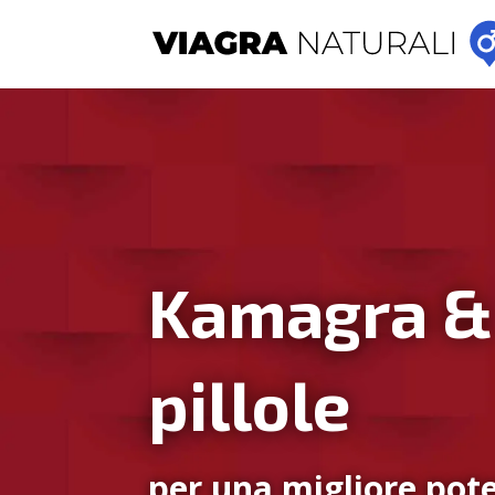
Kamagra &
pillole
per una migliore pote