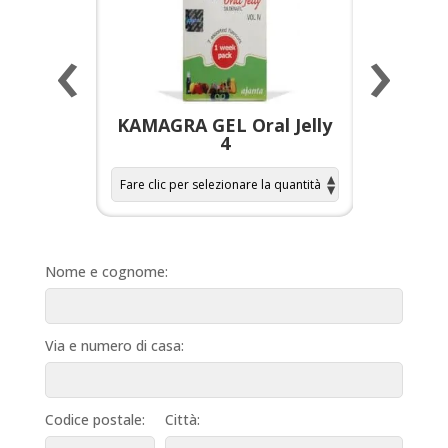
‹
›
a per
KAMAGRA GEL Oral Jelly
KAMAGR
4
Nome e cognome:
Via e numero di casa:
Codice postale:
Città: