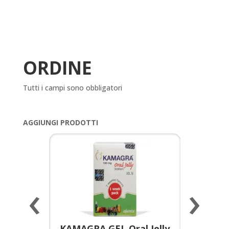
ORDINE
Tutti i campi sono obbligatori
AGGIUNGI PRODOTTI
‹
›
a per
KAMAGRA GEL Oral Jelly
KAMAGR