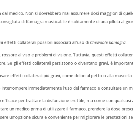
ta dal medico. Non si dovrebbero mai assumere dosi maggiori di quell
ose consigliata di Kamagra masticabile è solitamente di una pillola al g
ffetti collaterali possibili associati all’uso di
Chewable kamagra
.
 rossore al viso e problemi di visione. Tuttavia, questi effetti collat
 Se gli effetti collaterali persistono o diventano gravi, è importan
sare effetti collaterali più gravi, come dolori al petto o alla mascella
te interrompere immediatamente l’uso del farmaco e consultare un m
fficace per trattare la disfunzione erettile, ma come con qualsiasi 
re un medico prima di utilizzare il farmaco, prendere la dose prescrit
ere un’opzione sicura e conveniente per migliorare le prestazioni se