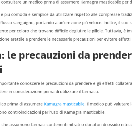
 consultare un medico prima di assumere Kamagra masticabile per d
è più comoda e semplice da utilizzare rispetto alle compresse tradizi
 flusso sanguigno, portando a un’erezione più veloce. Inoltre, il suo
te per coloro che trovano difficile deglutire le pillole. Tuttavia, è
one erettile e prendere le necessarie precauzioni per evitare effetti c
le precauzioni da prendere 
i
mportante conoscere le precauzioni da prendere e gli effetti collater
ere in considerazione prima di utilizzare il farmaco.
dico prima di assumere
Kamagra masticabile
. Il medico può valutare 
ono controindicazioni per l’uso di Kamagra masticabile.
che assumono farmaci contenenti nitrati o donatori di ossido nitric