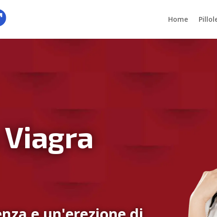
Home
Pillo
 Viagra
nza e un'erezione di