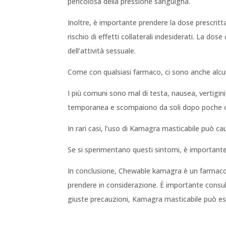
pericolosa della pressione sanguigna.
Inoltre, è importante prendere la dose prescrit
rischio di effetti collaterali indesiderati. La d
dell’attività sessuale.
Come con qualsiasi farmaco, ci sono anche alcuni e
I più comuni sono mal di testa, nausea, vertigini,
temporanea e scompaiono da soli dopo poche ore.
In rari casi, l’uso di Kamagra masticabile può cau
Se si sperimentano questi sintomi, è importan
In conclusione, Chewable kamagra è un farmaco e
prendere in considerazione. È importante consulta
giuste precauzioni, Kamagra masticabile può ess