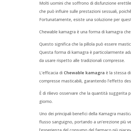
Molti uomini che soffrono di disfunzione erettil
che può influire sulle prestazioni sessuali, poic
Fortunatamente, esiste una soluzione per que
Chewable kamagra è una forma di kamagra che v
Questo significa che la pillola può essere mastic
Questa forma di kamagra è particolarmente adatta
da usare rispetto alle tradizionali compresse.
L’efficacia di
Chewable kamagra
è la stessa di
compresse masticabili, garantendo l’effetto des
È di rilievo osservare che la quantità suggerita 
giorno.
Uno dei principali benefici della Kamagra mastica
flusso sanguigno, portando a un’erezione più vel
l’esperienza del consumo del farmaco più piace