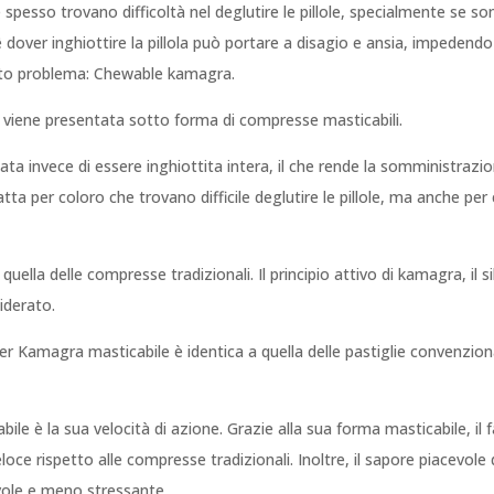
e spesso trovano difficoltà nel deglutire le pillole, specialmente se 
hê dover inghiottire la pillola può portare a disagio e ansia, impedend
sto problema: Chewable kamagra.
iene presentata sotto forma di compresse masticabili.
ata invece di essere inghiottita intera, il che rende la somministrazi
 per coloro che trovano difficile deglutire le pillole, ma anche per 
 quella delle compresse tradizionali. Il principio attivo di kamagra, il s
iderato.
per Kamagra masticabile è identica a quella delle pastiglie convenzion
bile è la sua velocità di azione. Grazie alla sua forma masticabile, i
oce rispetto alle compresse tradizionali. Inoltre, il sapore piacevol
vole e meno stressante.