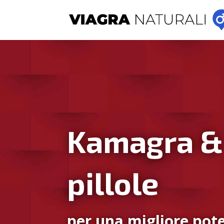
Kamagra &
pillole
per una migliore pote