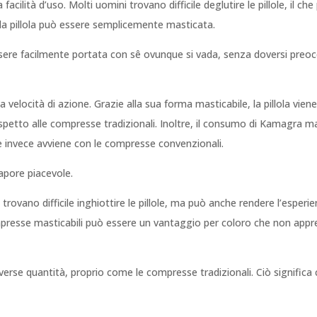
 facilità d’uso. Molti uomini trovano difficile deglutire le pillole, il
la pillola può essere semplicemente masticata.
sere facilmente portata con sê ovunque si vada, senza doversi preoc
velocità di azione. Grazie alla sua forma masticabile, la pillola vien
petto alle compresse tradizionali. Inoltre, il consumo di Kamagra mas
ome invece avviene con le compresse convenzionali.
apore piacevole.
ovano difficile inghiottire le pillole, ma può anche rendere l’esperi
ompresse masticabili può essere un vantaggio per coloro che non appr
iverse quantità, proprio come le compresse tradizionali. Ciò significa