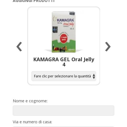
AGGIUNGI PRODOTTI
‹
›
a per
KAMAGRA GEL Oral Jelly
KAMAGR
4
Nome e cognome:
Via e numero di casa: