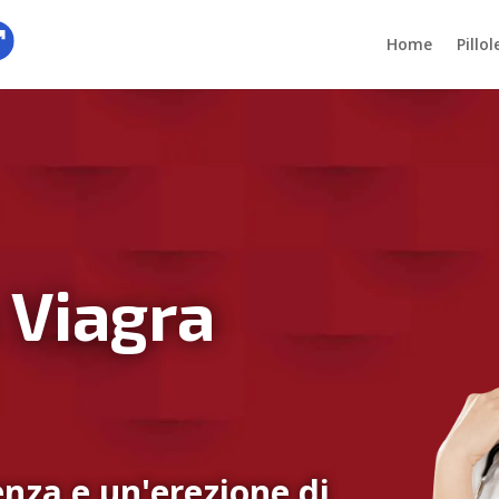
Home
Pillo
 Viagra
nza e un'erezione di