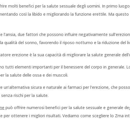
ire molti benefici per la salute sessuale degli uomini. In primo luog
umentando così la libido e migliorando la funzione erettile. Ma questo
 e l’ansia, due fattori che possono influire negativamente sull’erezio
 qualità del sonno, favorendo il riposo notturno e la riduzione del liv
ratore erezione è la sua capacità di migliorare la salute generale del
ono tutti elementi importanti per il benessere del corpo in generale. 
r la salute delle ossa e dei muscoli.
un’alternativa sicura e naturale ai farmaci per l’erezione, che possono 
senza rischi per la salute.
one
può offrire numerosi benefici per la salute sessuale e generale deg
 per ottenere i migliori risultati. Vediamo come scegliere lo Zma int