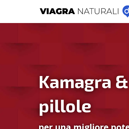
Kamagra &
pillole
per una migliore pote