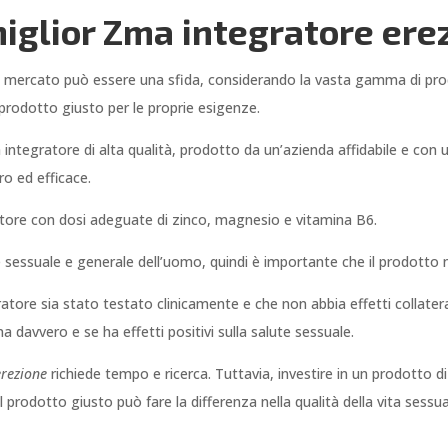
miglior Zma integratore ere
l mercato può essere una sfida, considerando la vasta gamma di prodott
prodotto giusto per le proprie esigenze.
integratore di alta qualità, prodotto da un’azienda affidabile e con
ro ed efficace.
atore con dosi adeguate di zinco, magnesio e vitamina B6.
e sessuale e generale dell’uomo, quindi è importante che il prodotto 
atore sia stato testato clinicamente e che non abbia effetti collaterali
na davvero e se ha effetti positivi sulla salute sessuale.
erezione
richiede tempo e ricerca. Tuttavia, investire in un prodotto di
l prodotto giusto può fare la differenza nella qualità della vita sessu