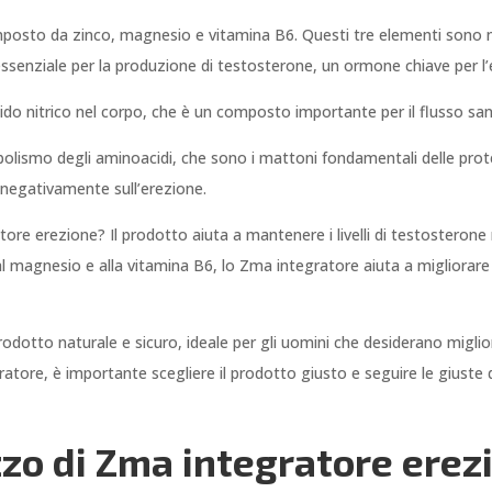
sto da zinco, magnesio e vitamina B6. Questi tre elementi sono noti
è essenziale per la produzione di testosterone, un ormone chiave per l
ossido nitrico nel corpo, che è un composto importante per il flusso sa
bolismo degli aminoacidi, che sono i mattoni fondamentali delle prot
e negativamente sull’erezione.
 erezione? Il prodotto aiuta a mantenere i livelli di testosterone 
 al magnesio e alla vitamina B6, lo Zma integratore aiuta a migliorare
odotto naturale e sicuro, ideale per gli uomini che desiderano miglio
gratore, è importante scegliere il prodotto giusto e seguire le giust
lizzo di Zma integratore erez