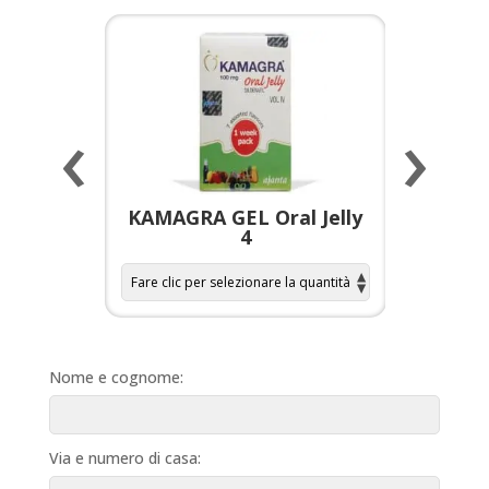
‹
›
a per
KAMAGRA GEL Oral Jelly
KAMAGR
4
Nome e cognome:
Via e numero di casa: