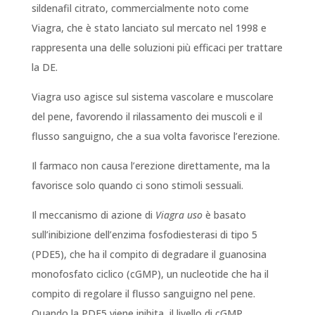
sildenafil citrato, commercialmente noto come
Viagra, che è stato lanciato sul mercato nel 1998 e
rappresenta una delle soluzioni più efficaci per trattare
la DE.
Viagra uso agisce sul sistema vascolare e muscolare
del pene, favorendo il rilassamento dei muscoli e il
flusso sanguigno, che a sua volta favorisce l’erezione.
Il farmaco non causa l’erezione direttamente, ma la
favorisce solo quando ci sono stimoli sessuali.
Il meccanismo di azione di
Viagra uso
è basato
sull’inibizione dell’enzima fosfodiesterasi di tipo 5
(PDE5), che ha il compito di degradare il guanosina
monofosfato ciclico (cGMP), un nucleotide che ha il
compito di regolare il flusso sanguigno nel pene.
Quando la PDE5 viene inibita, il livello di cGMP