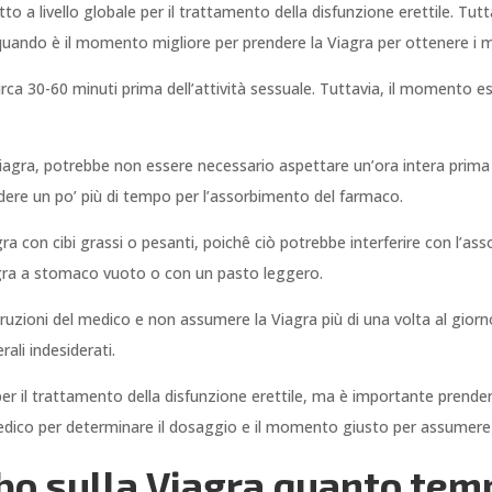
 a livello globale per il trattamento della disfunzione erettile. Tuttav
quando è il momento migliore per prendere la Viagra per ottenere i mig
irca 30-60 minuti prima dell’attività sessuale. Tuttavia, il momento es
agra, potrebbe non essere necessario aspettare un’ora intera prima ch
dere un po’ più di tempo per l’assorbimento del farmaco.
ra con cibi grassi o pesanti, poichê ciò potrebbe interferire con l’as
Viagra a stomaco vuoto o con un pasto leggero.
ruzioni del medico e non assumere la Viagra più di una volta al gior
ali indesiderati.
 per il trattamento della disfunzione erettile, ma è importante prend
 medico per determinare il dosaggio e il momento giusto per assumere 
cibo sulla Viagra quanto te