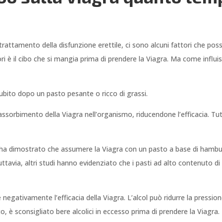
 trattamento della disfunzione erettile, ci sono alcuni fattori che po
tori è il cibo che si mangia prima di prendere la Viagra. Ma come influis
ubito dopo un pasto pesante o ricco di grassi.
l’assorbimento della Viagra nell’organismo, riducendone l’efficacia. Tu
a dimostrato che assumere la Viagra con un pasto a base di hambur
 Tuttavia, altri studi hanno evidenziato che i pasti ad alto contenuto 
 negativamente l’efficacia della Viagra. L’alcol può ridurre la pressio
to, è sconsigliato bere alcolici in eccesso prima di prendere la Viagra.