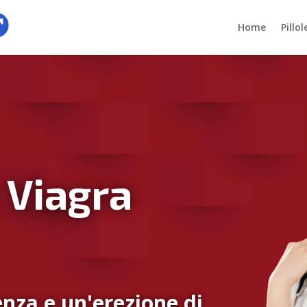
Home
Pillo
 Viagra
nza e un'erezione di