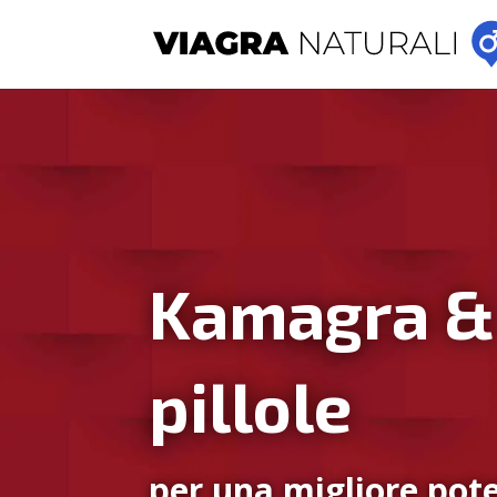
Kamagra &
pillole
per una migliore pote