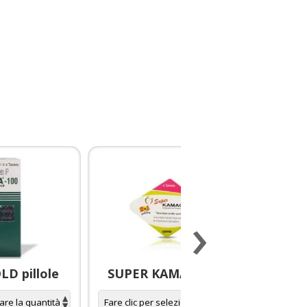
›
D pillole
SUPER KAMAGRA pillole