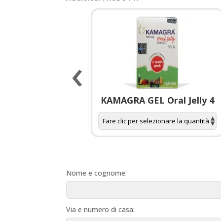
‹
 spagnola per
KAMAGRA GEL Oral Jelly 4
donne
Nome e cognome:
Via e numero di casa: