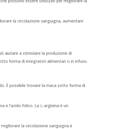
che possono essere utilizzati per migliorare la
gliorare la circolazione sanguigna, aumentare
 può aiutare a stimolare la produzione di
otto forma di integratori alimentari o in infuso.
do. È possibile trovare la maca sotto forma di
na e l’acido folico. La L-arginina è un
a migliorare la circolazione sanguigna e