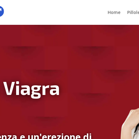
Home
Pillo
 Viagra
nza e un'erezione di