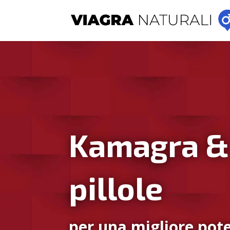
Kamagra &
pillole
per una migliore pote