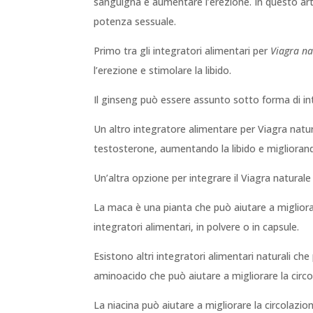
sanguigna e aumentare l’erezione. In questo arti
potenza sessuale.
Primo tra gli integratori alimentari per
Viagra na
l’erezione e stimolare la libido.
Il ginseng può essere assunto sotto forma di int
Un altro integratore alimentare per Viagra natural
testosterone, aumentando la libido e migliorando 
Un’altra opzione per integrare il Viagra natural
La maca è una pianta che può aiutare a migliorar
integratori alimentari, in polvere o in capsule.
Esistono altri integratori alimentari naturali che
aminoacido che può aiutare a migliorare la circ
La niacina può aiutare a migliorare la circolazi