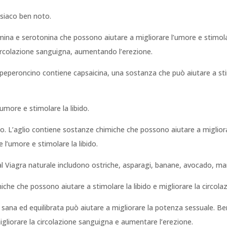
isiaco ben noto.
na e serotonina che possono aiutare a migliorare l’umore e stimolare 
circolazione sanguigna, aumentando l’erezione.
Il peperoncino contiene capsaicina, una sostanza che può aiutare a st
’umore e stimolare la libido.
aglio. L’aglio contiene sostanze chimiche che possono aiutare a migli
re l’umore e stimolare la libido.
e al Viagra naturale includono ostriche, asparagi, banane, avocado, ma
che che possono aiutare a stimolare la libido e migliorare la circol
sana ed equilibrata può aiutare a migliorare la potenza sessuale. Bere 
gliorare la circolazione sanguigna e aumentare l’erezione.