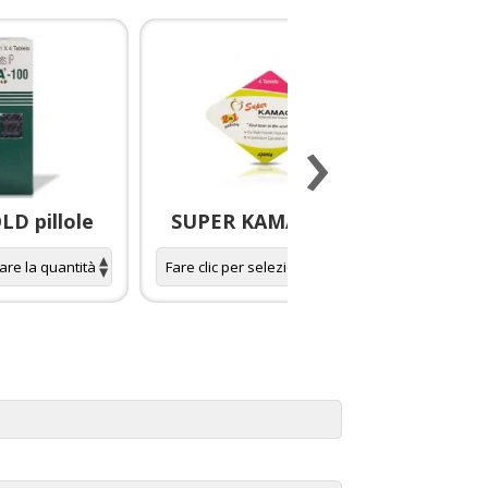
›
D pillole
SUPER KAMAGRA pillole