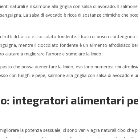
enti naturali è il salmone alla griglia con salsa di avocado. Il salmo
e sanguigna. La salsa di avocado è ricca di sostanze chimiche che poss
on frutti di bosco e cioccolato fondente. I frutti di bosco contengon
e sanguigna, mentre il cioccolato fondente è un alimento afrodisiaco 
 aiutare a migliorare l’umore e stimolare la libido.
 un pasto che possa aumentare la libido, esistono numerosi cibi afrodis
rosso con funghi e pepe, salmone alla griglia con salsa di avocado e u
o: integratori alimentari pe
igliorare la potenza sessuale, ci sono vari Viagra naturali cibo che p