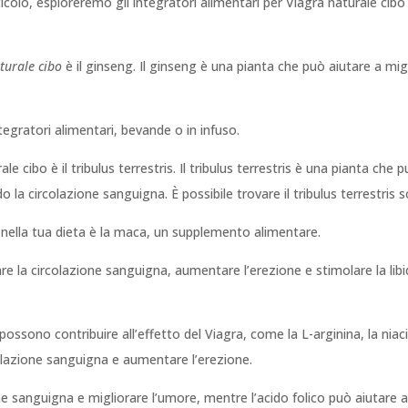
colo, esploreremo gli integratori alimentari per Viagra naturale cibo 
turale cibo
è il ginseng. Il ginseng è una pianta che può aiutare a mi
egratori alimentari, bevande o in infuso.
e cibo è il tribulus terrestris. Il tribulus terrestris è una pianta che
la circolazione sanguigna. È possibile trovare il tribulus terrestris s
e nella tua dieta è la maca, un supplemento alimentare.
e la circolazione sanguigna, aumentare l’erezione e stimolare la libi
 possono contribuire all’effetto del Viagra, come la L-arginina, la niaci
olazione sanguigna e aumentare l’erezione.
one sanguigna e migliorare l’umore, mentre l’acido folico può aiutare 