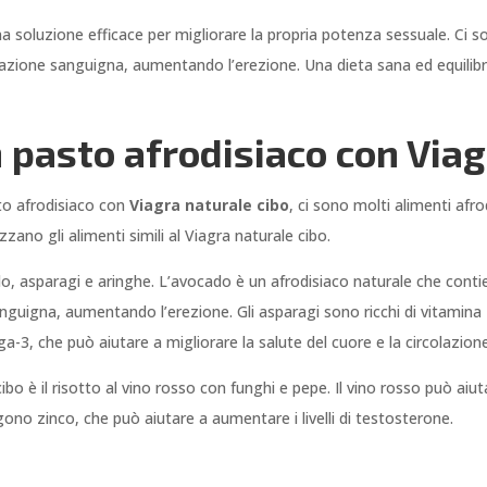
na soluzione efficace per migliorare la propria potenza sessuale. Ci 
rcolazione sanguigna, aumentando l’erezione. Una dieta sana ed equili
pasto afrodisiaco con Viag
to afrodisiaco con
Viagra naturale cibo
, ci sono molti alimenti afro
zano gli alimenti simili al Viagra naturale cibo.
cado, asparagi e aringhe. L’avocado è un afrodisiaco naturale che con
sanguigna, aumentando l’erezione. Gli asparagi sono ricchi di vitamina 
, che può aiutare a migliorare la salute del cuore e la circolazion
cibo è il risotto al vino rosso con funghi e pepe. Il vino rosso può aiu
no zinco, che può aiutare a aumentare i livelli di testosterone.