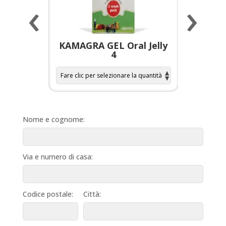
‹
›
a per
KAMAGRA GEL Oral Jelly
KAMAGR
4
Nome e cognome:
Via e numero di casa:
Codice postale:
Città: