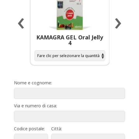
‹
›
a per
KAMAGRA GEL Oral Jelly
KAMAGR
4
Nome e cognome:
Via e numero di casa:
Codice postale:
Città: