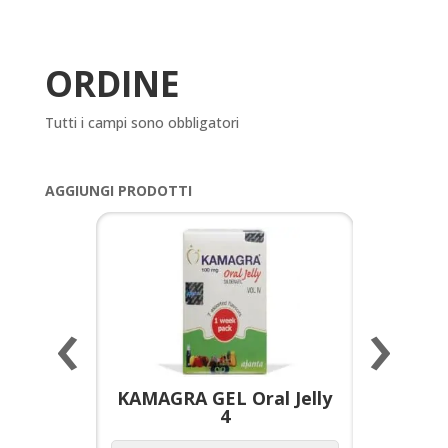
ORDINE
Tutti i campi sono obbligatori
AGGIUNGI PRODOTTI
‹
›
a per
KAMAGRA GEL Oral Jelly
KAMAGR
4