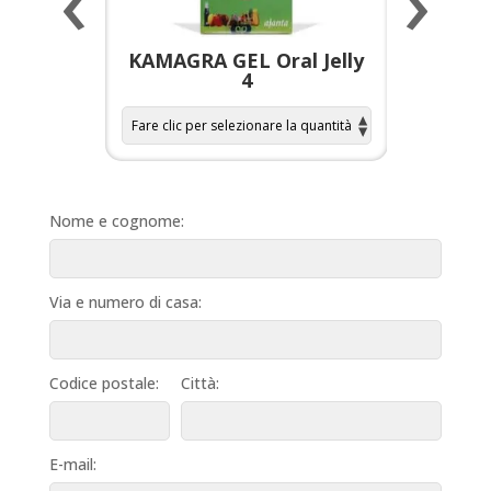
‹
›
a per
KAMAGRA GEL Oral Jelly
KAMAGR
4
Nome e cognome:
Via e numero di casa:
Codice postale:
Città:
E-mail: