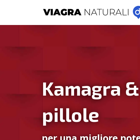
Kamagra &
pillole
per una migliore pote