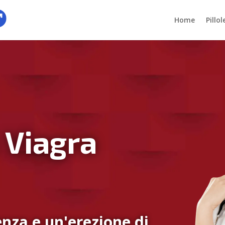
Home
Pillo
 Viagra
nza e un'erezione di