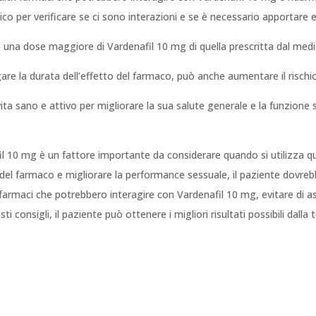
co per verificare se ci sono interazioni e se è necessario apportare e
e una dose maggiore di Vardenafil 10 mg di quella prescritta dal medi
 la durata dell’effetto del farmaco, può anche aumentare il rischio di
vita sano e attivo per migliorare la sua salute generale e la funzione 
afil 10 mg è un fattore importante da considerare quando si utilizza 
 del farmaco e migliorare la performance sessuale, il paziente dovrebb
tri farmaci che potrebbero interagire con Vardenafil 10 mg, evitare di
ti consigli, il paziente può ottenere i migliori risultati possibili dall