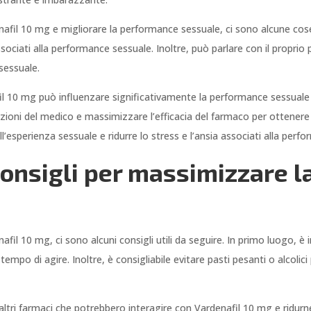
enafil 10 mg e migliorare la performance sessuale, ci sono alcune cos
 associati alla performance sessuale. Inoltre, può parlare con il propr
 sessuale.
afil 10 mg può influenzare significativamente la performance sessuale
zioni del medico e massimizzare l’efficacia del farmaco per ottenere i mi
ll’esperienza sessuale e ridurre lo stress e l’ansia associati alla perf
consigli per massimizzare l
afil 10 mg, ci sono alcuni consigli utili da seguire. In primo luogo, 
 tempo di agire. Inoltre, è consigliabile evitare pasti pesanti o alcoli
ltri farmaci che potrebbero interagire con Vardenafil 10 mg e ridurne 