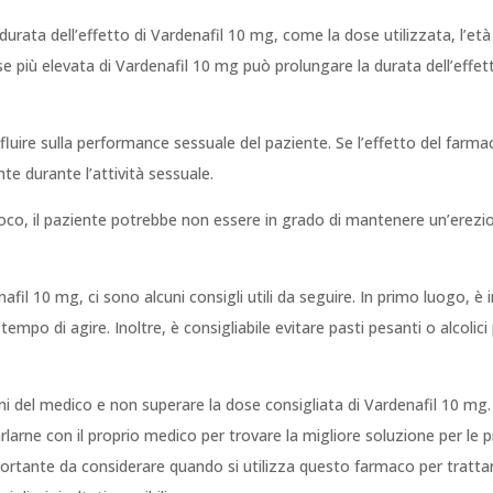
 durata dell’effetto di Vardenafil 10 mg, come la dose utilizzata, l’et
ose più elevata di Vardenafil 10 mg può prolungare la durata dell’effet
nfluire sulla performance sessuale del paziente. Se l’effetto del farm
te durante l’attività sessuale.
oco, il paziente potrebbe non essere in grado di mantenere un’erezion
afil 10 mg, ci sono alcuni consigli utili da seguire. In primo luogo, 
 tempo di agire. Inoltre, è consigliabile evitare pasti pesanti o alcoli
ni del medico e non superare la dose consigliata di Vardenafil 10 mg.
larne con il proprio medico per trovare la migliore soluzione per le p
portante da considerare quando si utilizza questo farmaco per trattare