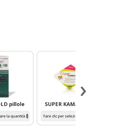
›
D pillole
SUPER KAMAGRA pillole