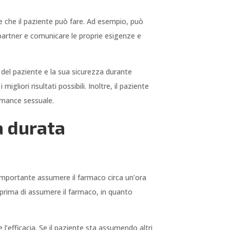
e che il paziente può fare. Ad esempio, può
io partner e comunicare le proprie esigenze e
 del paziente e la sua sicurezza durante
gliori risultati possibili. Inoltre, il paziente
ormance sessuale.
a durata
è importante assumere il farmaco circa un’ora
ci prima di assumere il farmaco, in quanto
l’efficacia. Se il paziente sta assumendo altri