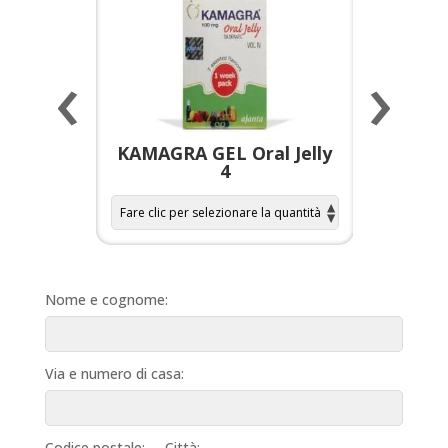
‹
›
a per
KAMAGRA GEL Oral Jelly
KAMAGR
4
Nome e cognome:
Via e numero di casa:
Codice postale:
Città: