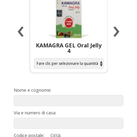
‹
›
a per
KAMAGRA GEL Oral Jelly
KAMAGR
4
Nome e cognome:
Via e numero di casa:
Codice postale:
Città: