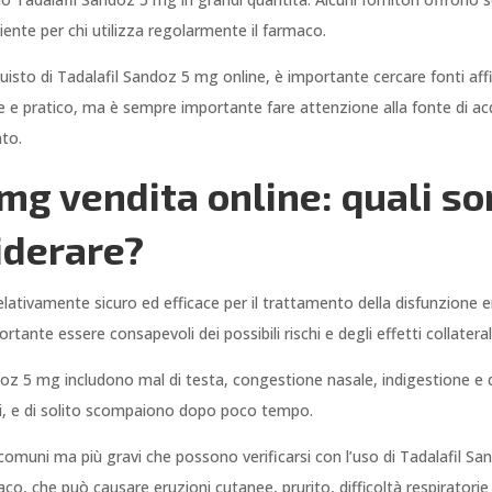
ente per chi utilizza regolarmente il farmaco.
acquisto di Tadalafil Sandoz 5 mg online, è importante cercare fonti affi
 e pratico, ma è sempre importante fare attenzione alla fonte di acq
nto.
mg vendita online: quali son
iderare?
ativamente sicuro ed efficace per il trattamento della disfunzione eret
rtante essere consapevoli dei possibili rischi e degli effetti collateral
andoz 5 mg includono mal di testa, congestione nasale, indigestione e d
ei, e di solito scompaiono dopo poco tempo.
o comuni ma più gravi che possono verificarsi con l’uso di Tadalafil 
o, che può causare eruzioni cutanee, prurito, difficoltà respiratorie e