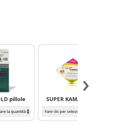
›
D pillole
SUPER KAMAGRA pillole