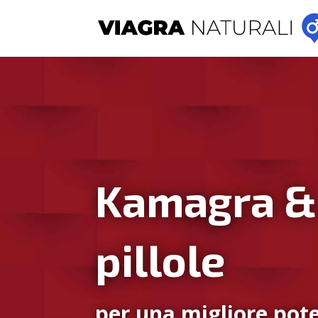
Kamagra &
pillole
per una migliore pote