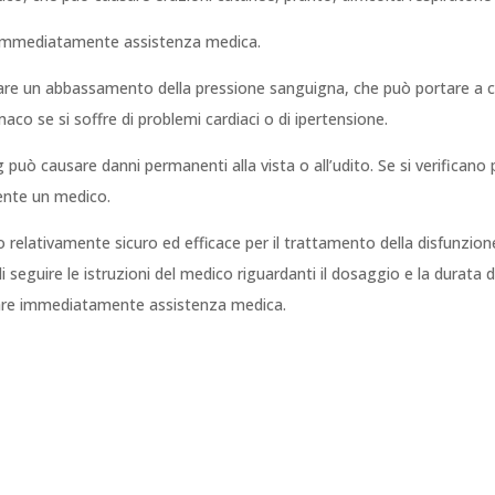
e immediatamente assistenza medica.
sare un abbassamento della pressione sanguigna, che può portare a ca
rmaco se si soffre di problemi cardiaci o di ipertensione.
 può causare danni permanenti alla vista o all’udito. Se si verificano 
ente un medico.
relativamente sicuro ed efficace per il trattamento della disfunzione
di seguire le istruzioni del medico riguardanti il dosaggio e la durata d
rcare immediatamente assistenza medica.