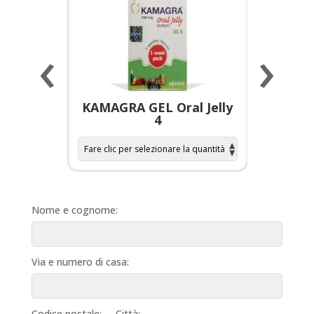
‹
›
a per
KAMAGRA GEL Oral Jelly
KAMAGR
4
Nome e cognome:
Via e numero di casa:
Codice postale:
Città: