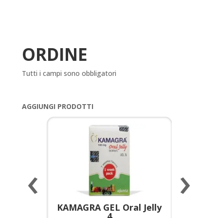
ORDINE
Tutti i campi sono obbligatori
AGGIUNGI PRODOTTI
‹
›
a per
KAMAGRA GEL Oral Jelly
KAMAGR
4