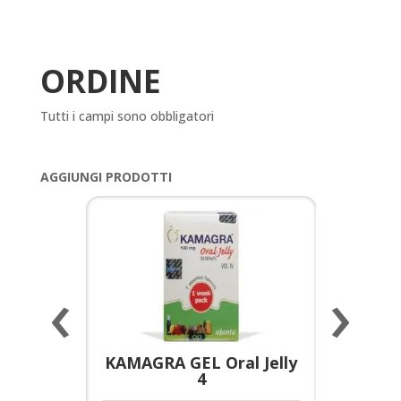
ORDINE
Tutti i campi sono obbligatori
AGGIUNGI PRODOTTI
‹
›
a per
KAMAGRA GEL Oral Jelly
KAMAGR
4