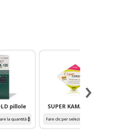
›
D pillole
SUPER KAMAGRA pillole