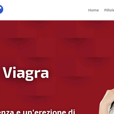
Home
Pillo
 Viagra
nza e un'erezione di