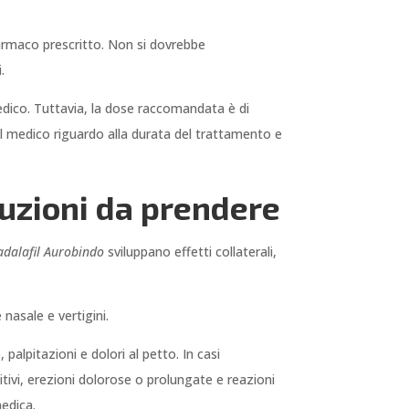
farmaco prescritto. Non si dovrebbe
.
edico. Tuttavia, la dose raccomandata è di
l medico riguardo alla durata del trattamento e
auzioni da prendere
adalafil Aurobindo
sviluppano effetti collaterali,
 nasale e vertigini.
palpitazioni e dolori al petto. In casi
itivi, erezioni dolorose o prolungate e reazioni
medica.