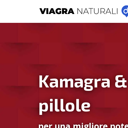
Kamagra &
pillole
per una migliore pote