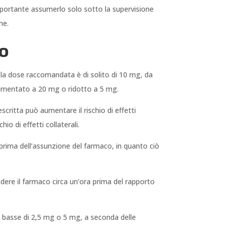
importante assumerlo solo sotto la supervisione
he.
so
a, la dose raccomandata è di solito di 10 mg, da
 aumentato a 20 mg o ridotto a 5 mg.
critta può aumentare il rischio di effetti
o di effetti collaterali.
 prima dell’assunzione del farmaco, in quanto ciò
dere il farmaco circa un’ora prima del rapporto
i basse di 2,5 mg o 5 mg, a seconda delle