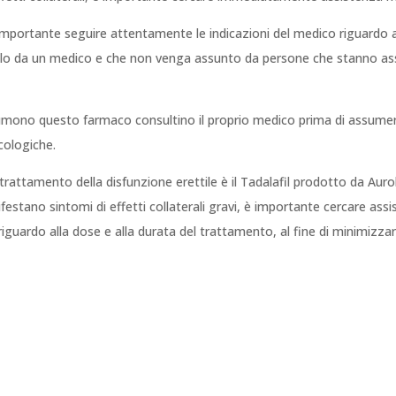
, è importante seguire attentamente le indicazioni del medico riguardo 
olo da un medico e che non venga assunto da persone che stanno ass
umono questo farmaco consultino il proprio medico prima di assumere
cologiche.
l trattamento della disfunzione erettile è il Tadalafil prodotto da Au
anifestano sintomi di effetti collaterali gravi, è importante cercare a
uardo alla dose e alla durata del trattamento, al fine di minimizzare i 