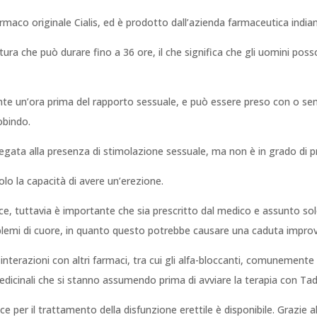
armaco originale Cialis, ed è prodotto dall’azienda farmaceutica ind
atura che può durare fino a 36 ore, il che significa che gli uomini po
ente un’ora prima del rapporto sessuale, e può essere preso con o se
robindo.
egata alla presenza di stimolazione sessuale, ma non è in grado di p
olo la capacità di avere un’erezione.
ace, tuttavia è importante che sia prescritto dal medico e assunto s
lemi di cuore, in quanto questo potrebbe causare una caduta improv
 interazioni con altri farmaci, tra cui gli alfa-bloccanti, comunemente 
medicinali che si stanno assumendo prima di avviare la terapia con Tad
 per il trattamento della disfunzione erettile è disponibile. Grazie al