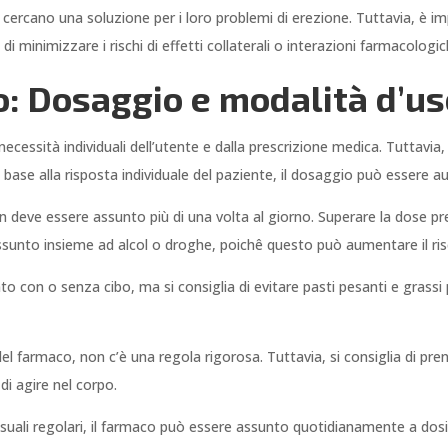
 cercano una soluzione per i loro problemi di erezione. Tuttavia, è 
di minimizzare i rischi di effetti collaterali o interazioni farmacologic
o: Dosaggio e modalità d’u
necessità individuali dell’utente e dalla prescrizione medica. Tuttavi
 base alla risposta individuale del paziente, il dosaggio può essere
deve essere assunto più di una volta al giorno. Superare la dose pres
assunto insieme ad alcol o droghe, poichê questo può aumentare il rischi
o con o senza cibo, ma si consiglia di evitare pasti pesanti e grassi
 farmaco, non c’è una regola rigorosa. Tuttavia, si consiglia di pren
di agire nel corpo.
ssuali regolari, il farmaco può essere assunto quotidianamente a dos