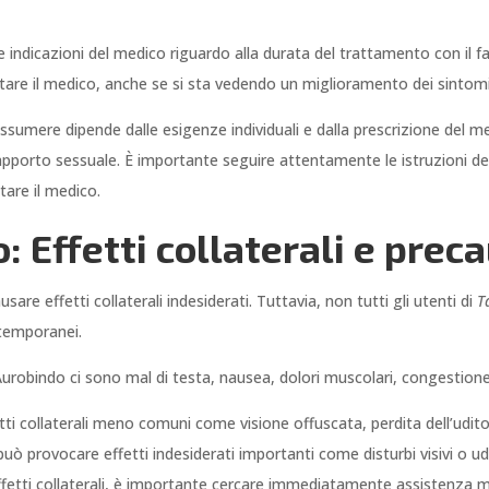
 indicazioni del medico riguardo alla durata del trattamento con il 
are il medico, anche se si sta vedendo un miglioramento dei sintomi
ssumere dipende dalle esigenze individuali e dalla prescrizione del m
apporto sessuale. È importante seguire attentamente le istruzioni de
are il medico.
: Effetti collaterali e prec
are effetti collaterali indesiderati. Tuttavia, non tutti gli utenti di
T
e temporanei.
l Aurobindo ci sono mal di testa, nausea, dolori muscolari, congestione
ti collaterali meno comuni come visione offuscata, perdita dell’udito, 
può provocare effetti indesiderati importanti come disturbi visivi o ud
effetti collaterali, è importante cercare immediatamente assistenza 