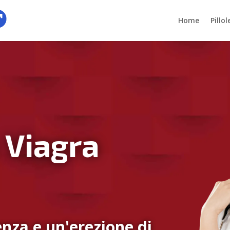
Home
Pillo
 Viagra
nza e un'erezione di