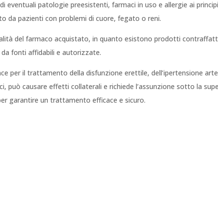
 eventuali patologie preesistenti, farmaci in uso e allergie ai princip
to da pazienti con problemi di cuore, fegato o reni.
ualità del farmaco acquistato, in quanto esistono prodotti contraffat
 da fonti affidabili e autorizzate.
ace per il trattamento della disfunzione erettile, dell’ipertensione art
i, può causare effetti collaterali e richiede l’assunzione sotto la sup
er garantire un trattamento efficace e sicuro.