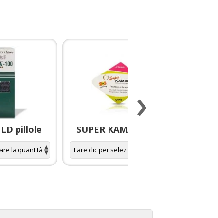
›
D pillole
SUPER KAMAGRA pillole