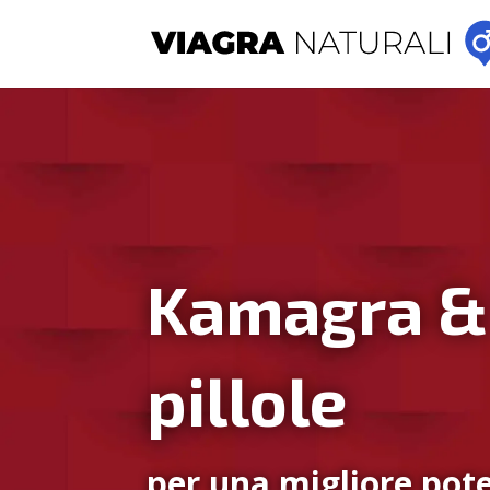
Kamagra &
pillole
per una migliore pote