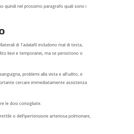
amo quindi nel prossimo paragrafo quali sono i
so
llaterali di Tadalafil includono mal di testa,
olito lievi e temporanei, ma se persistono o
anguigna, problemi alla vista e all’udito, e
 importante cercare immediatamente assistenza
re le dosi consigliate.
rettile o dell’ipertensione arteriosa polmonare,