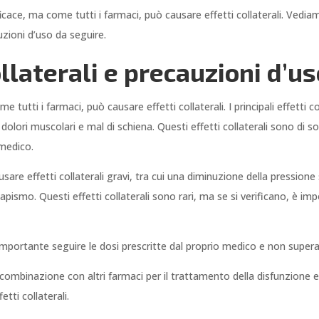
ficace, ma come tutti i farmaci, può causare effetti collaterali. Vedi
cauzioni d’uso da seguire.
ollaterali e precauzioni d’u
tutti i farmaci, può causare effetti collaterali. I principali effetti co
olori muscolari e mal di schiena. Questi effetti collaterali sono di s
 medico.
re effetti collaterali gravi, tra cui una diminuzione della pressione s
pismo. Questi effetti collaterali sono rari, ma se si verificano, è
 è importante seguire le dosi prescritte dal proprio medico e non supera
combinazione con altri farmaci per il trattamento della disfunzione e
tti collaterali.