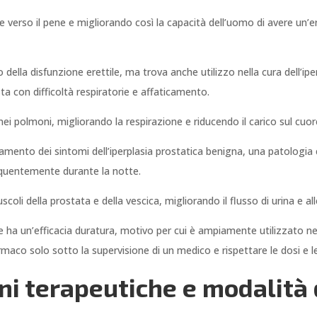
 verso il pene e migliorando così la capacità dell’uomo di avere un’e
 della disfunzione erettile, ma trova anche utilizzo nella cura dell’
sta con difficoltà respiratorie e affaticamento.
 nei polmoni, migliorando la respirazione e riducendo il carico sul cuor
ttamento dei sintomi dell’iperplasia prostatica benigna, una patologia
requentemente durante la notte.
coli della prostata e della vescica, migliorando il flusso di urina e al
ha un’efficacia duratura, motivo per cui è ampiamente utilizzato nel
armaco solo sotto la supervisione di un medico e rispettare le dosi e le
oni terapeutiche e modalità