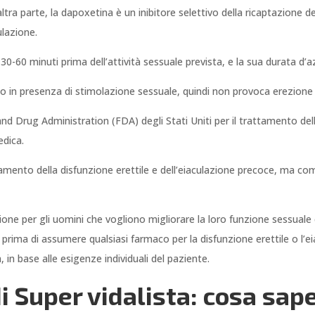
altra parte, la dapoxetina è un inibitore selettivo della ricaptazione 
ulazione.
a 30-60 minuti prima dell’attività sessuale prevista, e la sua durata d’
lo in presenza di stimolazione sessuale, quindi non provoca erezion
Drug Administration (FDA) degli Stati Uniti per il trattamento della
edica.
amento della disfunzione erettile e dell’eiaculazione precoce, ma com
one per gli uomini che vogliono migliorare la loro funzione sessuale e 
prima di assumere qualsiasi farmaco per la disfunzione erettile o l’
 in base alle esigenze individuali del paziente.
 di Super vidalista: cosa sap