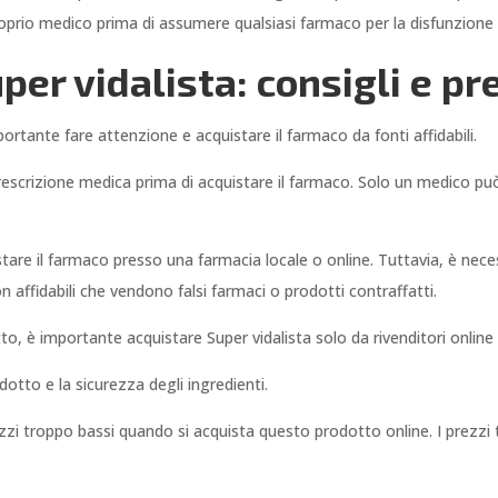
prio medico prima di assumere qualsiasi farmaco per la disfunzione e
er vidalista: consigli e pr
portante fare attenzione e acquistare il farmaco da fonti affidabili.
scrizione medica prima di acquistare il farmaco. Solo un medico può
stare il farmaco presso una farmacia locale o online. Tuttavia, è nec
n affidabili che vendono falsi farmaci o prodotti contraffatti.
otto, è importante acquistare Super vidalista solo da rivenditori onlin
odotto e la sicurezza degli ingredienti.
zzi troppo bassi quando si acquista questo prodotto online. I prezzi