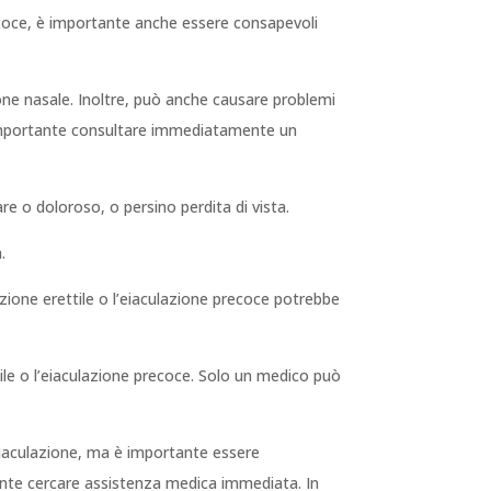
recoce, è importante anche essere consapevoli
tione nasale. Inoltre, può anche causare problemi
, è importante consultare immediatamente un
are o doloroso, o persino perdita di vista.
.
zione erettile o l’eiaculazione precoce potrebbe
ile o l’eiaculazione precoce. Solo un medico può
’eiaculazione, ma è importante essere
ortante cercare assistenza medica immediata. In