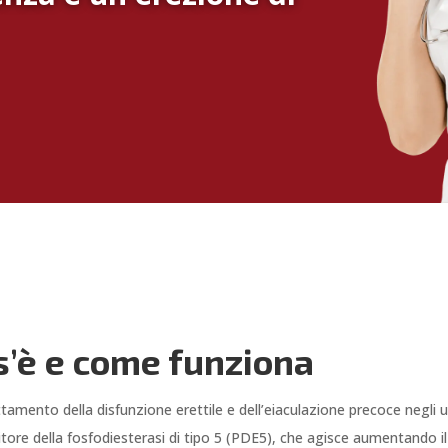
os’è e come funziona
rattamento della disfunzione erettile e dell’eiaculazione precoce negl
inibitore della fosfodiesterasi di tipo 5 (PDE5), che agisce aumentando 