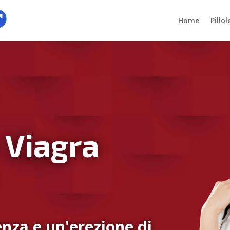
Home
Pillo
 Viagra
nza e un'erezione di