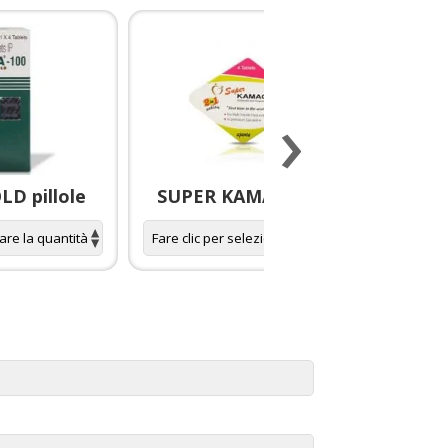
›
D pillole
SUPER KAMAGRA pillole