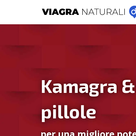
Kamagra &
pillole
per una migliore pote