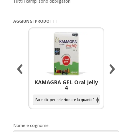
Tutti i campi sono obbligatori
AGGIUNGI PRODOTTI
‹
›
a per
KAMAGRA GEL Oral Jelly
KAMAGR
4
Nome e cognome: