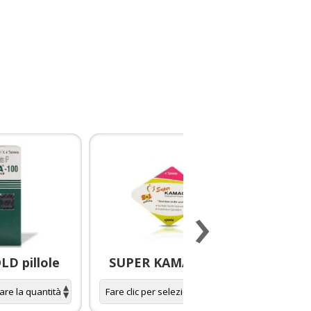
›
D pillole
SUPER KAMAGRA pillole