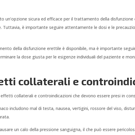
rato un’opzione sicura ed efficace per il trattamento della disfunzio
. Tuttavia, è importante seguire attentamente le dosi e le precauzion
amento della disfunzione erettile è disponibile, ma è importante segu
minare la dose giusta per le esigenze individuali del paziente e monito
etti collaterali e controindi
effetti collaterali e controindicazioni che devono essere presi in con
rmaco includono mal di testa, nausea, vertigini, rossore del viso, distu
urata.
ausare un calo della pressione sanguigna, il che può essere pericol