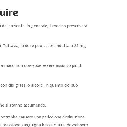
uire
i del paziente. In generale, il medico prescriverà
ta. Tuttavia, la dose può essere ridotta a 25 mg
l farmaco non dovrebbe essere assunto più di
on cibi grassi o alcolici, in quanto ciò può
i che si stanno assumendo.
hê potrebbe causare una pericolosa diminuzione
na pressione sanguigna bassa o alta, dovrebbero