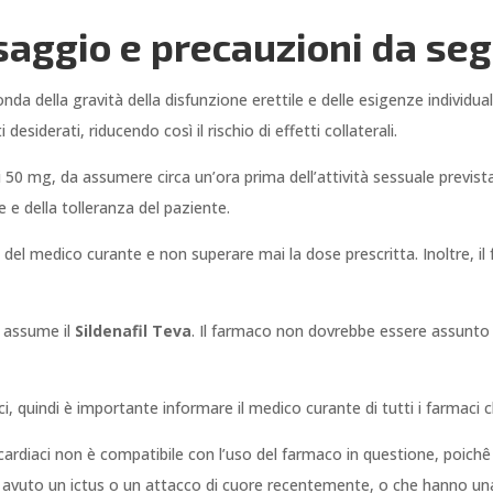
osaggio e precauzioni da seg
nda della gravità della disfunzione erettile e delle esigenze individual
 desiderati, riducendo così il rischio di effetti collaterali.
 di 50 mg, da assumere circa un’ora prima dell’attività sessuale previs
e della tolleranza del paziente.
 del medico curante e non superare mai la dose prescritta. Inoltre, i
i assume il
Sildenafil Teva
. Il farmaco non dovrebbe essere assunto c
aci, quindi è importante informare il medico curante di tutti i farmac
i cardiaci non è compatibile con l’uso del farmaco in questione, poic
o avuto un ictus o un attacco di cuore recentemente, o che hanno u