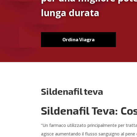
lunga durata
Ordina Viagra
Sildenafil teva
Sildenafil Teva: C
“Un farmaco utilizzato principalmente per trattare
agisce aumentando il flusso sanguigno al pene d