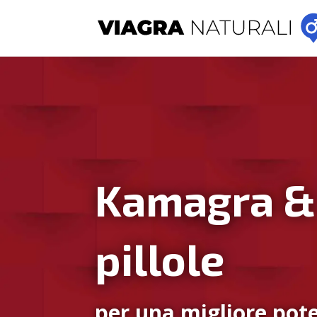
Kamagra &
pillole
per una migliore pote