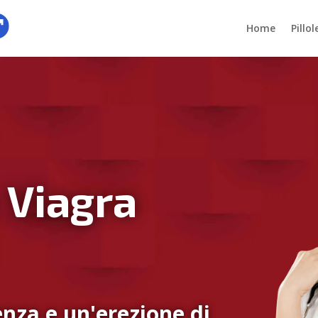
Home
Pillo
 Viagra
nza e un'erezione di