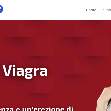
Home
Pillo
 Viagra
nza e un'erezione di