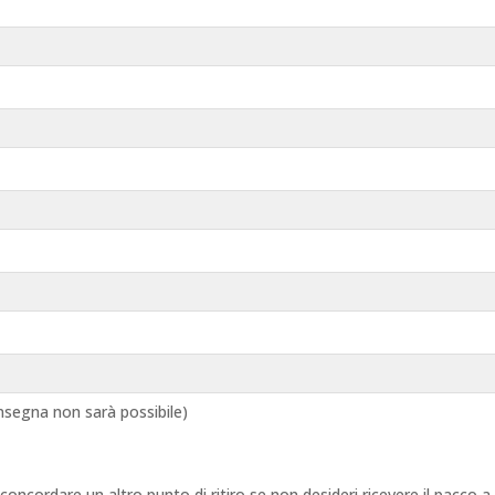
segna non sarà possibile)
 concordare un altro punto di ritiro se non desideri ricevere il pacco