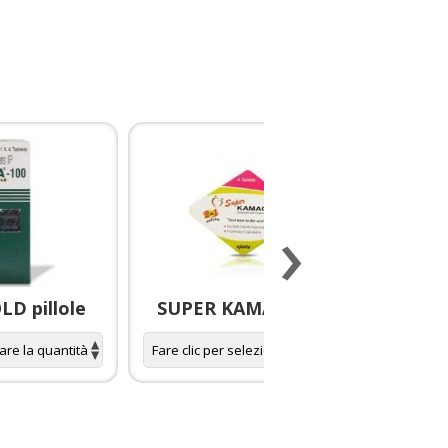
›
D pillole
SUPER KAMAGRA pillole