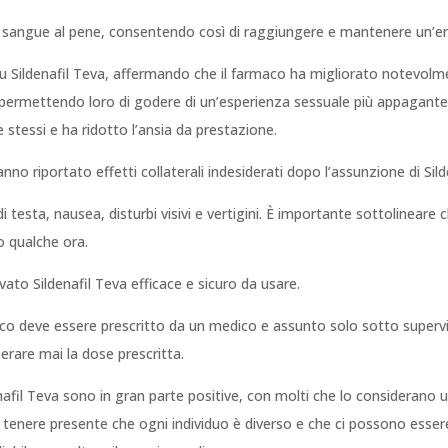
i sangue al pene, consentendo così di raggiungere e mantenere un’er
su Sildenafil Teva, affermando che il farmaco ha migliorato notevolmen
, permettendo loro di godere di un’esperienza sessuale più appagant
e stessi e ha ridotto l’ansia da prestazione.
nno riportato effetti collaterali indesiderati dopo l’assunzione di Sild
i testa, nausea, disturbi visivi e vertigini. È importante sottolineare
o qualche ora.
vato Sildenafil Teva efficace e sicuro da usare.
aco deve essere prescritto da un medico e assunto solo sotto supervi
erare mai la dose prescritta.
denafil Teva sono in gran parte positive, con molti che lo considerano
tenere presente che ogni individuo è diverso e che ci possono essere e