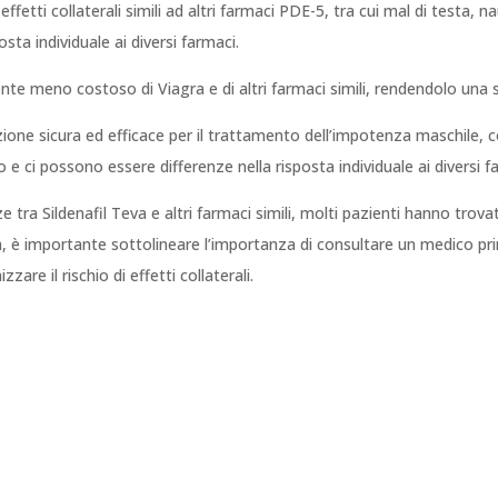
a effetti collaterali simili ad altri farmaci PDE-5, tra cui mal di testa, n
sta individuale ai diversi farmaci.
ente meno costoso di Viagra e di altri farmaci simili, rendendolo una 
ione sicura ed efficace per il trattamento dell’impotenza maschile, co
 e ci possono essere differenze nella risposta individuale ai diversi f
 tra Sildenafil Teva e altri farmaci simili, molti pazienti hanno trova
a, è importante sottolineare l’importanza di consultare un medico pr
are il rischio di effetti collaterali.