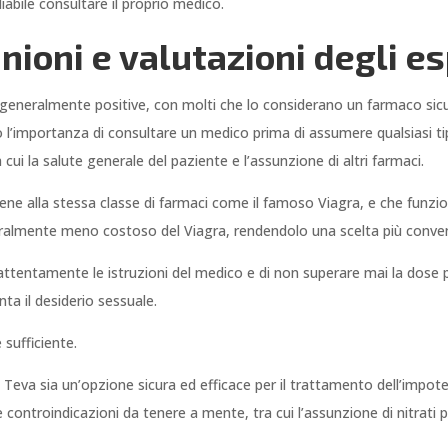
abile consultare il proprio medico.
inioni e valutazioni degli es
o generalmente positive, con molti che lo considerano un farmaco sicu
o l’importanza di consultare un medico prima di assumere qualsiasi tip
 cui la salute generale del paziente e l’assunzione di altri farmaci.
iene alla stessa classe di farmaci come il famoso Viagra, e che funz
eralmente meno costoso del Viagra, rendendolo una scelta più conven
 attentamente le istruzioni del medico e di non superare mai la dose p
ta il desiderio sessuale.
sufficiente.
 Teva sia un’opzione sicura ed efficace per il trattamento dell’impote
ontroindicazioni da tenere a mente, tra cui l’assunzione di nitrati pe