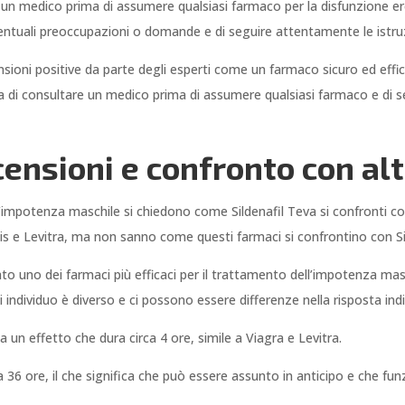
re un medico prima di assumere qualsiasi farmaco per la disfunzione e
ntuali preoccupazioni o domande e di seguire attentamente le istruz
nsioni positive da parte degli esperti come un farmaco sicuro ed effi
a di consultare un medico prima di assumere qualsiasi farmaco e di s
censioni e confronto con alt
impotenza maschile si chiedono come Sildenafil Teva si confronti con 
s e Levitra, ma non sanno come questi farmaci si confrontino con Si
erato uno dei farmaci più efficaci per il trattamento dell’impotenza ma
 individuo è diverso e ci possono essere differenze nella risposta indiv
ha un effetto che dura circa 4 ore, simile a Viagra e Levitra.
o a 36 ore, il che significa che può essere assunto in anticipo e che f