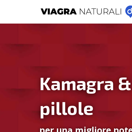
Kamagra &
pillole
per una migliore pote