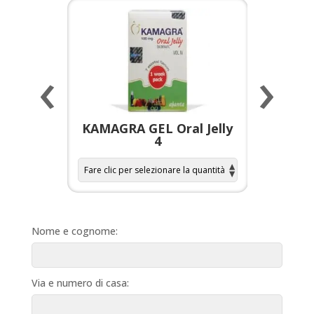
‹
›
a per
KAMAGRA GEL Oral Jelly
KAMAGR
4
Nome e cognome:
Via e numero di casa: