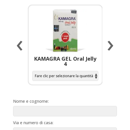
‹
›
a per
KAMAGRA GEL Oral Jelly
KAMAGR
4
Nome e cognome:
Via e numero di casa: