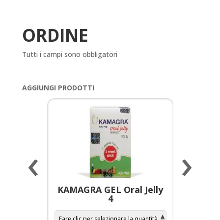
ORDINE
Tutti i campi sono obbligatori
AGGIUNGI PRODOTTI
‹
›
a per
KAMAGRA GEL Oral Jelly
KAMAGR
4