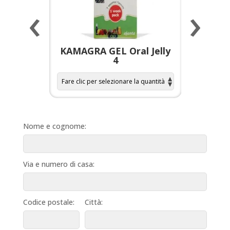
‹
›
a per
KAMAGRA GEL Oral Jelly
KAMAGR
4
Nome e cognome:
Via e numero di casa:
Codice postale:
Città: