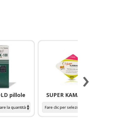
›
D pillole
SUPER KAMAGRA pillole