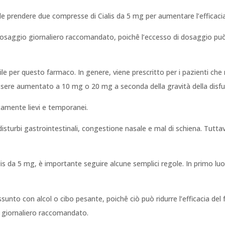
ile prendere due compresse di Cialis da 5 mg per aumentare l’efficaci
 dosaggio giornaliero raccomandato, poichê l’eccesso di dosaggio può a
ibile per questo farmaco. In genere, viene prescritto per i pazienti 
essere aumentato a 10 mg o 20 mg a seconda della gravità della disfu
litamente lievi e temporanei.
isturbi gastrointestinali, congestione nasale e mal di schiena. Tuttavia
alis da 5 mg, è importante seguire alcune semplici regole. In primo l
unto con alcol o cibo pesante, poichê ciò può ridurre l’efficacia del 
o giornaliero raccomandato.