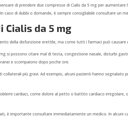
pensare di prendere due compresse di Cialis da 5 mg per aumentare l
 In caso di dubbi o domande, è sempre consigliabile consultare un me
di Cialis da 5 mg
ento della disfunzione erettile, ma come tutti i farmaci può causare eff
 5 mg si possono citare mal di testa, congestione nasale, disturbi gastr
mporanei e scompaiono dopo poche ore.
fetti collaterali più gravi. Ad esempio, alcuni pazienti hanno segnalato
 problemi cardiaci, come dolore al petto o battito cardiaco irregolare,
lungati, è importante consultare immediatamente un medico. In alcuni 