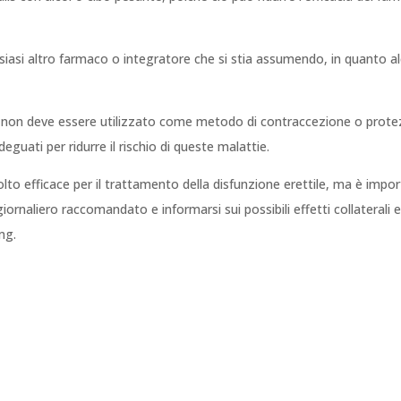
siasi altro farmaco o integratore che si stia assumendo, in quanto alc
mg non deve essere utilizzato come metodo di contraccezione o protez
guati per ridurre il rischio di queste malattie.
olto efficace per il trattamento della disfunzione erettile, ma è impo
ornaliero raccomandato e informarsi sui possibili effetti collaterali e 
mg.