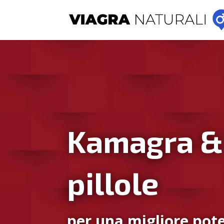
Kamagra &
pillole
per una migliore pote