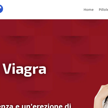
Home
Pillo
 Viagra
nza e un'erezione di