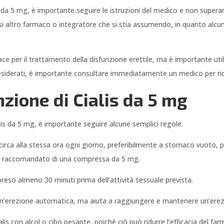
Cialis da 5 mg, è importante seguire le istruzioni del medico e non supe
i altro farmaco o integratore che si stia assumendo, in quanto alcuni
icace per il trattamento della disfunzione erettile, ma è importante ut
indesiderati, è importante consultare immediatamente un medico per ri
nzione di Cialis da 5 mg
lis da 5 mg, è importante seguire alcune semplici regole.
irca alla stessa ora ogni giorno, preferibilmente a stomaco vuoto, pe
ro raccomandato di una compressa da 5 mg.
preso almeno 30 minuti prima dell’attività sessuale prevista.
un’erezione automatica, ma aiuta a raggiungere e mantenere un’erez
lis con alcol o cibo pesante, poichê ciò può ridurre l’efficacia del f