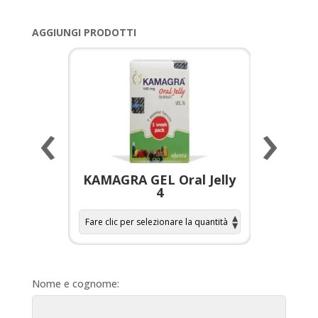
AGGIUNGI PRODOTTI
‹
›
a per
KAMAGRA GEL Oral Jelly
KAMAGR
4
Nome e cognome: