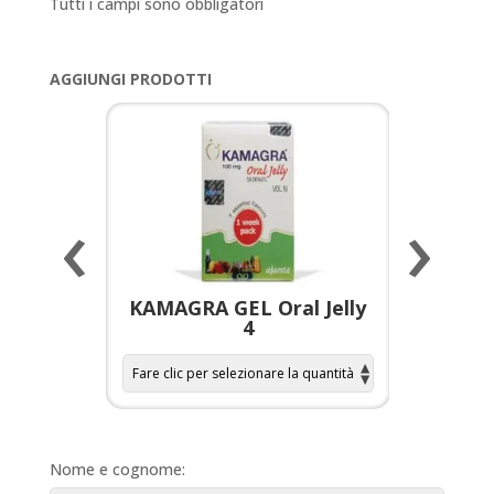
Tutti i campi sono obbligatori
AGGIUNGI PRODOTTI
‹
›
a per
KAMAGRA GEL Oral Jelly
KAMAGR
4
Nome e cognome: