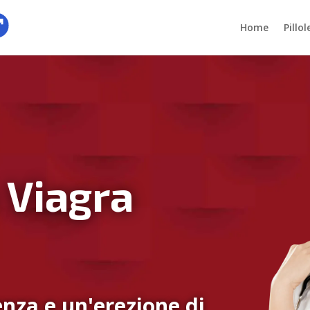
Home
Pillo
 Viagra
nza e un'erezione di