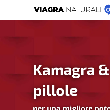
Kamagra &
pillole
per una migliore pote