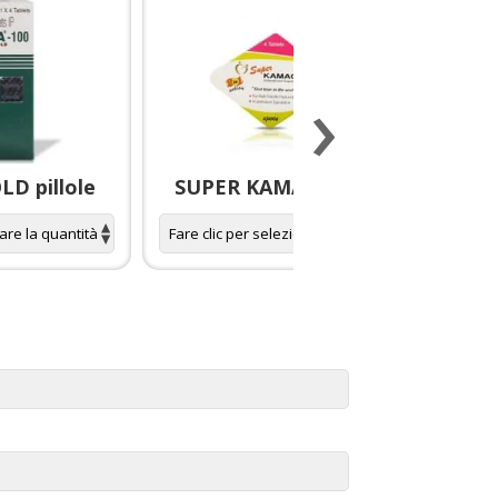
›
D pillole
SUPER KAMAGRA pillole