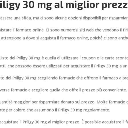
iligy 30 mg al miglior prez
 essere una sfida, ma ci sono alcune opzioni disponibili per risparmia
quistare il farmaco online. Ci sono numerosi siti web che vendono il P
 attenzione a dove si acquista il farmaco online, poichê ci sono anc
isto del Priligy 30 mg è quella di utilizzare i coupon o le carte sconto
ti, che possono essere utilizzati per acquistare il Priligy 30 mg a un
isto del Priligy 30 mg scegliendo farmacie che offrono il farmaco a pre
iverse farmacie e scegliere quella che offre il prezzo più conveniente.
n quantità maggiori per risparmiare denaro sul prezzo. Molte farmacie o
nte per coloro che assumono il Priligy 30 mg regolarmente.
r acquistare il Priligy 30 mg al miglior prezzo. È possibile acquistare 