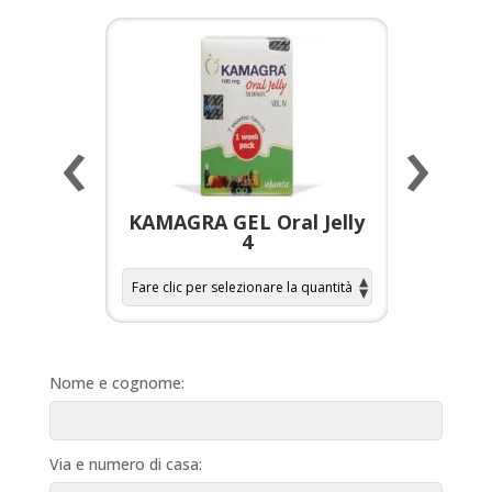
‹
›
a per
KAMAGRA GEL Oral Jelly
KAMAGR
4
Nome e cognome:
Via e numero di casa: