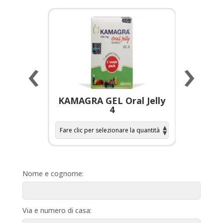
‹
›
a per
KAMAGRA GEL Oral Jelly
KAMAGR
4
Nome e cognome:
Via e numero di casa: