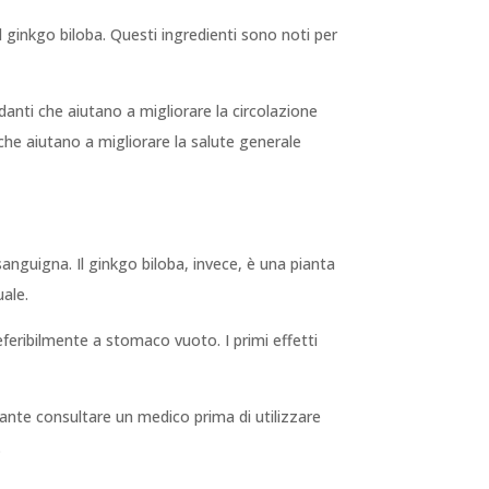
il ginkgo biloba. Questi ingredienti sono noti per
danti che aiutano a migliorare la circolazione
 che aiutano a migliorare la salute generale
anguigna. Il ginkgo biloba, invece, è una pianta
uale.
eribilmente a stomaco vuoto. I primi effetti
rtante consultare un medico prima di utilizzare
.