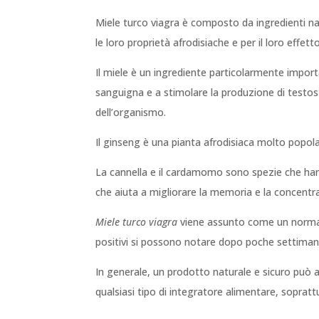
Miele turco viagra è composto da ingredienti natur
le loro proprietà afrodisiache e per il loro effett
Il miele è un ingrediente particolarmente import
sanguigna e a stimolare la produzione di testoste
dell’organismo.
Il ginseng è una pianta afrodisiaca molto popolar
La cannella e il cardamomo sono spezie che hanno
che aiuta a migliorare la memoria e la concentr
Miele turco viagra
viene assunto come un normale
positivi si possono notare dopo poche settimane
In generale, un prodotto naturale e sicuro può a
qualsiasi tipo di integratore alimentare, soprat