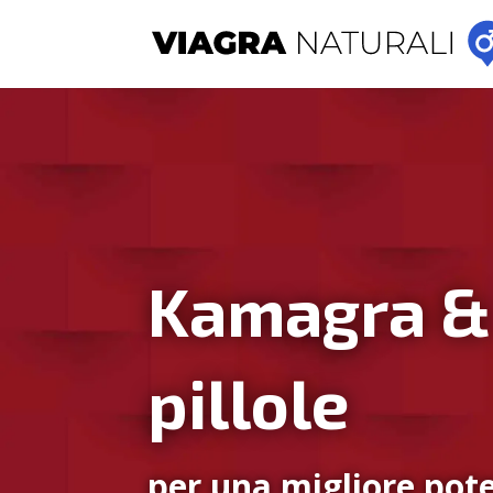
Kamagra &
pillole
per una migliore pote