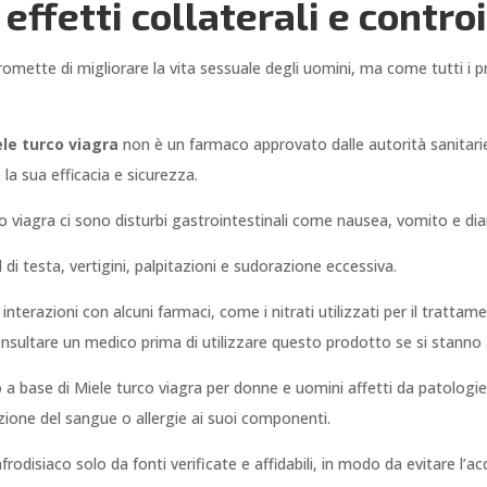
 effetti collaterali e contro
mette di migliorare la vita sessuale degli uomini, ma come tutti i prod
le turco viagra
non è un farmaco approvato dalle autorità sanitarie
 la sua efficacia e sicurezza.
rco viagra ci sono disturbi gastrointestinali come nausea, vomito e dia
di testa, vertigini, palpitazioni e sudorazione eccessiva.
 interazioni con alcuni farmaci, come i nitrati utilizzati per il trattam
nsultare un medico prima di utilizzare questo prodotto se si stann
tto a base di Miele turco viagra per donne e uomini affetti da patologie
zione del sangue o allergie ai suoi componenti.
odisiaco solo da fonti verificate e affidabili, in modo da evitare l’acq