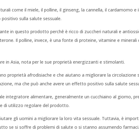
ali come il miele, il polline, il ginseng, la cannella, il cardamomo e 
o positivo sulla salute sessuale.
ante in questo prodotto perchê è ricco di zuccheri naturali e antiossi
rone. Il polline, invece, è una fonte di proteine, vitamine e minerali
e in Asia, nota per le sue proprietà energizzanti e stimolanti.
 proprietà afrodisiache e che aiutano a migliorare la circolazione s
azione, ma che può anche avere un effetto positivo sulla salute sess
 integratore alimentare, generalmente un cucchiaino al giorno, pref
 di utilizzo regolare del prodotto.
iutare gli uomini a migliorare la loro vita sessuale. Tuttavia, è impo
tutto se si soffre di problemi di salute o si stanno assumendo farmaci