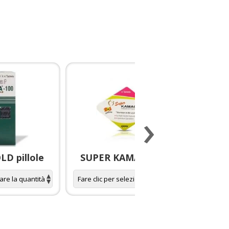
›
D pillole
SUPER KAMAGRA pillole