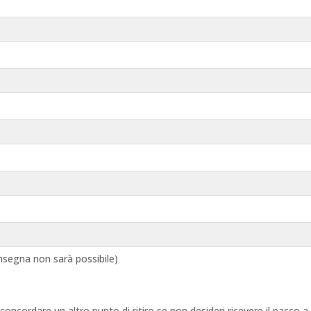
segna non sarà possibile)
 concordare un altro punto di ritiro se non desideri ricevere il pacco