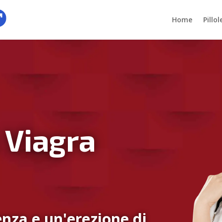
Home
Pillo
 Viagra
nza e un'erezione di