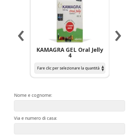
‹
›
a per
KAMAGRA GEL Oral Jelly
KAMAGR
4
Nome e cognome:
Via e numero di casa: