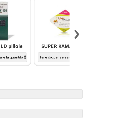
›
D pillole
SUPER KAMAGRA pillole