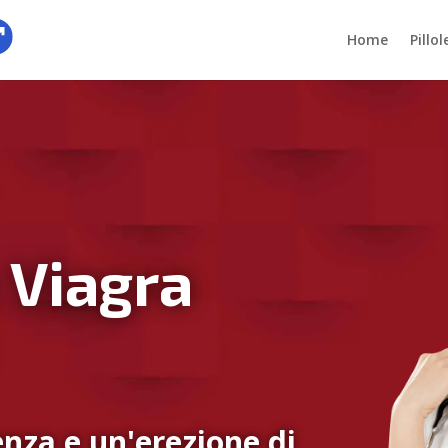
Home
Pillo
 Viagra
nza e un'erezione di