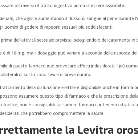
assare attraverso il tratto digestivo prima di essere assorbite.
 vardenafil, che agisce aumentando il flusso di sangue al pene durante l
li uomini di godere di rapporti sessuali più soddisfacenti.
prima dell’attività sessuale prevista, sciogliendolo delicatamente in 
e è di 10 mg, ma il dosaggio può variare a seconda della risposta del
ile di questo farmaco può provocare effetti indesiderati. I più comun
ollaterali di solito sono lievi e di breve durata.
l trattamento della disfunzione erettile è disponibile anche in forma
le possono assumere questo tipo di farmaco e che la prescrizione dell
Inoltre, non è consigliabile assumere farmaci contenenti nitrati o al
ndesiderati che potrebbero compromettere la salute.
rettamente la Levitra oros