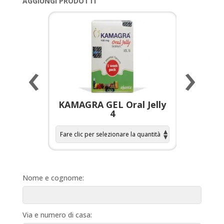
AGGIUNGI PRODOTTI
‹
›
a per
KAMAGRA GEL Oral Jelly
KAMAGR
4
Nome e cognome:
Via e numero di casa: