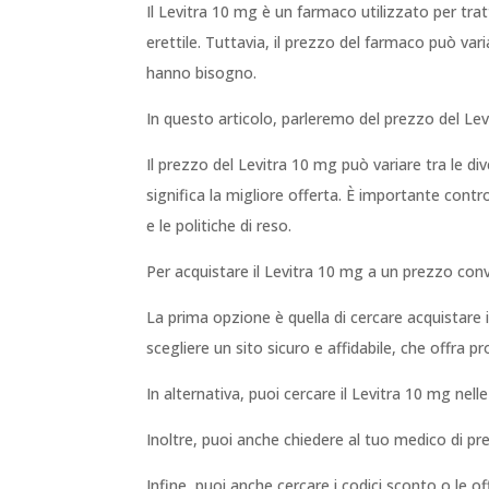
Il Levitra 10 mg è un farmaco utilizzato per tratt
erettile. Tuttavia, il prezzo del farmaco può vari
hanno bisogno.
In questo articolo, parleremo del prezzo del Lev
Il prezzo del Levitra 10 mg può variare tra le d
significa la migliore offerta. È importante contr
e le politiche di reso.
Per acquistare il Levitra 10 mg a un prezzo conve
La prima opzione è quella di cercare acquistare i
scegliere un sito sicuro e affidabile, che offra p
In alternativa, puoi cercare il Levitra 10 mg nelle
Inoltre, puoi anche chiedere al tuo medico di pres
Infine, puoi anche cercare i codici sconto o le o