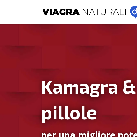
Kamagra &
pillole
per una migliore pote