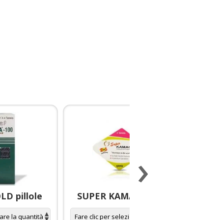
›
D pillole
SUPER KAMAGRA pillole