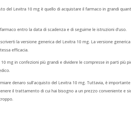
to del Levitra 10 mg è quello di acquistare il farmaco in grandi quant
l farmaco entro la data di scadenza e di seguirne le istruzioni d’uso.
escriverti la versione generica del Levitra 10 mg. La versione generi
stessa efficacia.
a 10 mg in confezioni più grandi e dividere le compresse in parti più p
edico.
rmiare denaro sull’acquisto del Levitra 10 mg. Tuttavia, è importante 
tenere il trattamento di cui hai bisogno a un prezzo conveniente e sic
troppo.