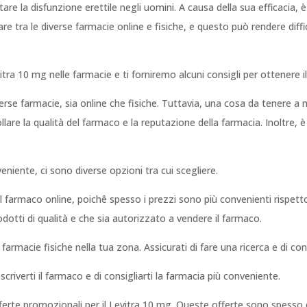
are la disfunzione erettile negli uomini. A causa della sua efficacia, 
are tra le diverse farmacie online e fisiche, e questo può rendere diffi
itra 10 mg nelle farmacie e ti forniremo alcuni consigli per ottenere
iverse farmacie, sia online che fisiche. Tuttavia, una cosa da tenere 
ollare la qualità del farmaco e la reputazione della farmacia. Inoltre,
niente, ci sono diverse opzioni tra cui scegliere.
l farmaco online, poichê spesso i prezzi sono più convenienti rispetto
rodotti di qualità e che sia autorizzato a vendere il farmaco.
 farmacie fisiche nella tua zona. Assicurati di fare una ricerca e di con
criverti il farmaco e di consigliarti la farmacia più conveniente.
fferte promozionali per il Levitra 10 mg. Queste offerte sono spesso d