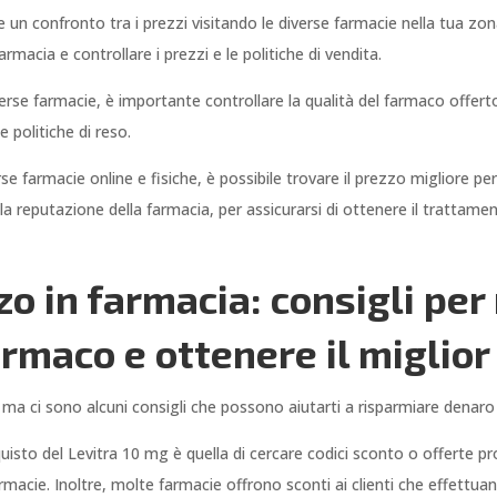
e un confronto tra i prezzi visitando le diverse farmacie nella tua zo
rmacia e controllare i prezzi e le politiche di vendita.
verse farmacie, è importante controllare la qualità del farmaco offerto
 politiche di reso.
rse farmacie online e fisiche, è possibile trovare il prezzo migliore pe
lla reputazione della farmacia, per assicurarsi di ottenere il trattam
o in farmacia: consigli per
armaco e ottenere il miglior
ma ci sono alcuni consigli che possono aiutarti a risparmiare denaro 
quisto del Levitra 10 mg è quella di cercare codici sconto o offerte 
armacie. Inoltre, molte farmacie offrono sconti ai clienti che effettuano