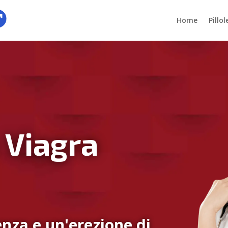
Home
Pillo
 Viagra
nza e un'erezione di