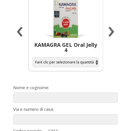
‹
›
a per
KAMAGRA GEL Oral Jelly
KAMAGR
4
Nome e cognome:
Via e numero di casa:
Codice postale:
Città: