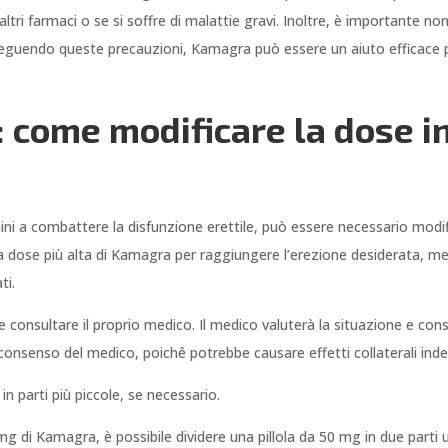
ri farmaci o se si soffre di malattie gravi. Inoltre, è importante n
Seguendo queste precauzioni, Kamagra può essere un aiuto efficace p
come modificare la dose in
i
 a combattere la disfunzione erettile, può essere necessario modific
 dose più alta di Kamagra per raggiungere l’erezione desiderata, me
ti.
consultare il proprio medico. Il medico valuterà la situazione e consi
onsenso del medico, poichê potrebbe causare effetti collaterali indes
in parti più piccole, se necessario.
g di Kamagra, è possibile dividere una pillola da 50 mg in due parti 