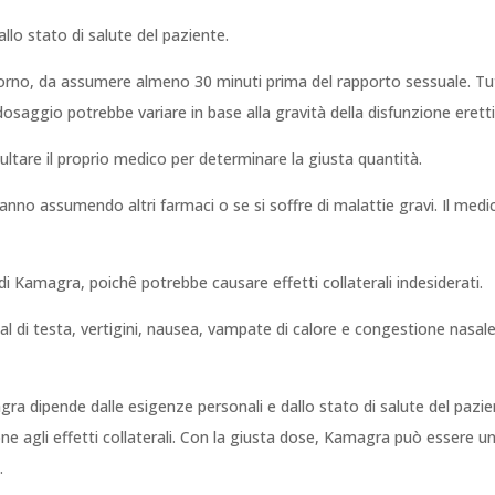
llo stato di salute del paziente.
orno, da assumere almeno 30 minuti prima del rapporto sessuale. Tut
l dosaggio potrebbe variare in base alla gravità della disfunzione eretti
tare il proprio medico per determinare la giusta quantità.
anno assumendo altri farmaci o se si soffre di malattie gravi. Il medic
di Kamagra, poichê potrebbe causare effetti collaterali indesiderati.
mal di testa, vertigini, nausea, vampate di calore e congestione nasale
magra dipende dalle esigenze personali e dallo stato di salute del paz
 agli effetti collaterali. Con la giusta dose, Kamagra può essere un
.