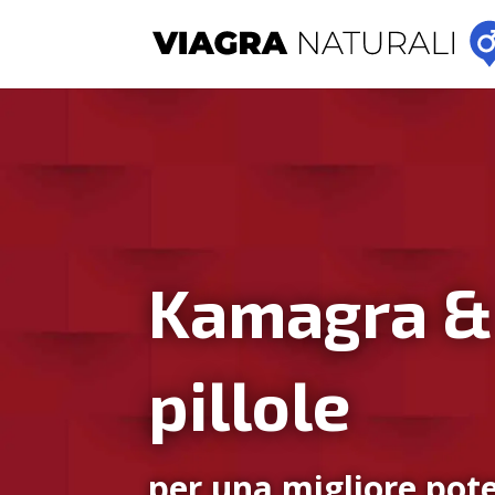
Kamagra &
pillole
per una migliore pote