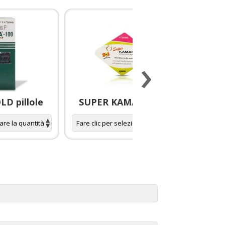
›
D pillole
SUPER KAMAGRA pillole