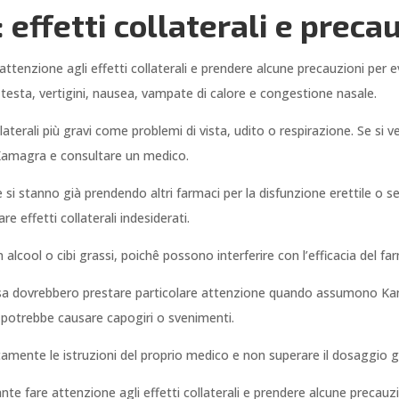
effetti collaterali e preca
nzione agli effetti collaterali e prendere alcune precauzioni per evi
 testa, vertigini, nausea, vampate di calore e congestione nasale.
llaterali più gravi come problemi di vista, udito o respirazione. Se si 
Kamagra e consultare un medico.
 stanno già prendendo altri farmaci per la disfunzione erettile o se 
e effetti collaterali indesiderati.
ool o cibi grassi, poichê possono interferire con l’efficacia del fa
a dovrebbero prestare particolare attenzione quando assumono Kama
 potrebbe causare capogiri o svenimenti.
mente le istruzioni del proprio medico e non superare il dosaggio gi
e fare attenzione agli effetti collaterali e prendere alcune precauzi