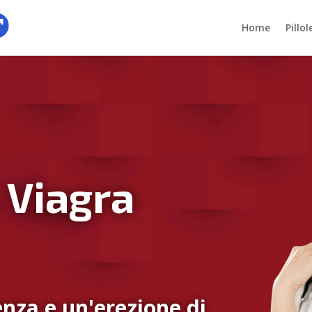
Home
Pillo
 Viagra
nza e un'erezione di