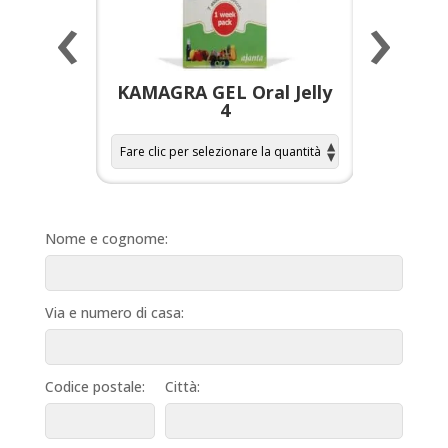
‹
›
a per
KAMAGRA GEL Oral Jelly
KAMAGR
4
Nome e cognome:
Via e numero di casa:
Codice postale:
Città: