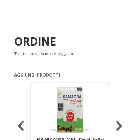
ORDINE
Tutti i campi sono obbligatori
AGGIUNGI PRODOTTI
‹
›
a per
KAMAGRA GEL Oral Jelly
KAMAGR