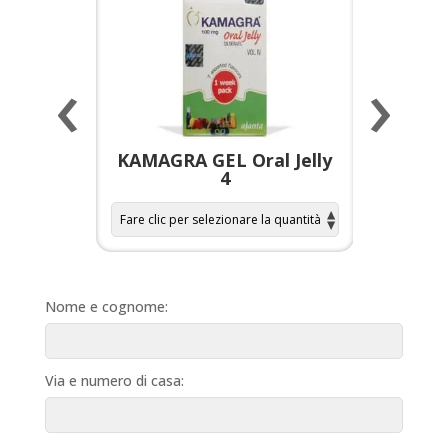
‹
›
a per
KAMAGRA GEL Oral Jelly
KAMAGR
4
Nome e cognome:
Via e numero di casa: