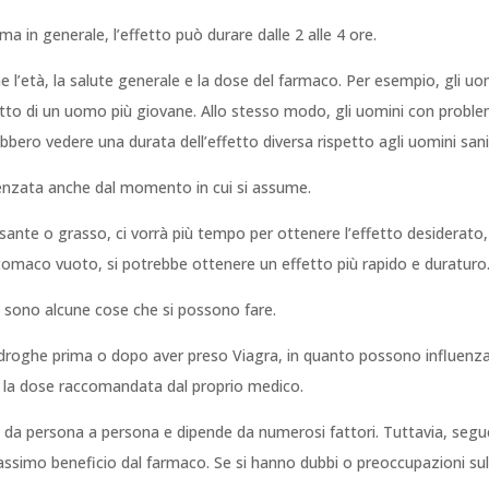
a in generale, l’effetto può durare dalle 2 alle 4 ore.
me l’età, la salute generale e la dose del farmaco. Per esempio, gli u
etto di un uomo più giovane. Allo stesso modo, gli uomini con problem
ebbero vedere una durata dell’effetto diversa rispetto agli uomini sani
luenzata anche dal momento in cui si assume.
sante o grasso, ci vorrà più tempo per ottenere l’effetto desiderato
 stomaco vuoto, si potrebbe ottenere un effetto più rapido e duraturo
ci sono alcune cose che si possono fare.
droghe prima o dopo aver preso Viagra, in quanto possono influenzare 
e la dose raccomandata dal proprio medico.
aria da persona a persona e dipende da numerosi fattori. Tuttavia, seg
 massimo beneficio dal farmaco. Se si hanno dubbi o preoccupazioni su