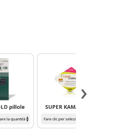
›
D pillole
SUPER KAMAGRA pillole