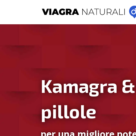
Kamagra &
pillole
per una migliore pote