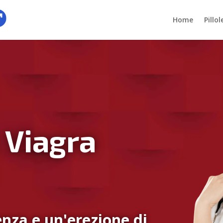
Home
Pillo
 Viagra
nza e un'erezione di