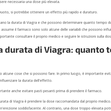
ssere necessaria una dose più elevata.
vuoto, si potrebbe ottenere un effetto più rapido e duraturo.
enzano la durata di Viagra e che possono determinare quanto tempo dur
 assume il farmaco sono solo alcune delle variabili che possono influire
rtante consultare il proprio medico e seguire le istruzioni sulla dose
 durata di Viagra: quanto 
ono alcune cose che si possono fare. In primo luogo, è importante ev
fluenzare la durata dell’effetto.
ortante anche evitare pasti pesanti prima di prendere il farmaco.
 durata di Viagra è prendere la dose raccomandata dal proprio medico.
erezione soddisfacente. Al contrario, una dose troppo elevata potreb